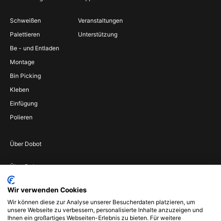
Schweißen
Veranstaltungen
Palettieren
Unterstützung
Be - und Entladen
Montage
Bin Picking
Kleben
Einfügung
Polieren
Über Dobot
Über Dobot
Werden Sie
Wir verwenden Cookies
Vertriebspartner
Wir können diese zur Analyse unserer Besucherdaten platzieren, um
Wenden Sie sich an
unsere Webseite zu verbessern, personalisierte Inhalte anzuzeigen und
uns
Ihnen ein großartiges Webseiten-Erlebnis zu bieten. Für weitere