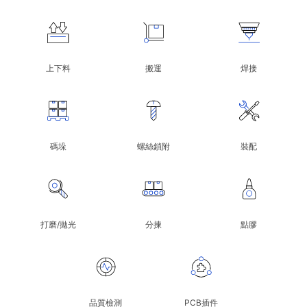
上下料
搬運
焊接
碼垛
螺絲鎖附
裝配
打磨/拋光
分揀
點膠
品質檢測
PCB插件