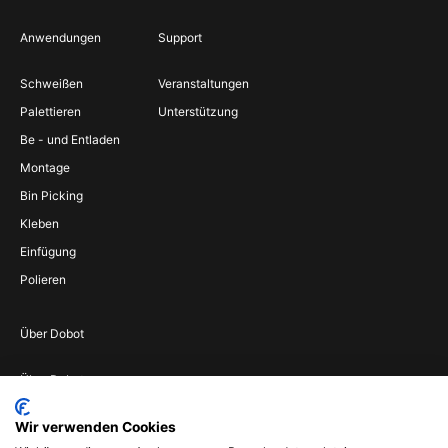
Anwendungen
Support
Schweißen
Veranstaltungen
Palettieren
Unterstützung
Be - und Entladen
Montage
Bin Picking
Kleben
Einfügung
Polieren
Über Dobot
Über Dobot
Werden Sie
Wir verwenden Cookies
Vertriebspartner