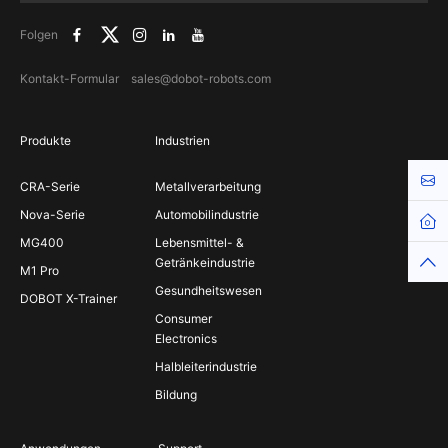
Folgen
Kontakt-Formular
sales@dobot-robots.com
Produkte
Industrien
Kont
CRA-Serie
Metallverarbeitung
Nova-Serie
Automobilindustrie
MG400
Lebensmittel- &
Getränkeindustrie
M1 Pro
Gesundheitswesen
DOBOT X-Trainer
Consumer
Electronics
Halbleiterindustrie
Bildung