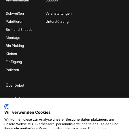
Anwendungen
Support
Schweißen
Veranstaltungen
Palettieren
Unterstützung
Be - und Entladen
Montage
Bin Picking
Kleben
Einfügung
Polieren
Über Dobot
Über Dobot
Werden Sie
Wir verwenden Cookies
Vertriebspartner
Wir können diese zur Analyse unserer Besucherdaten platzieren, um
Wenden Sie sich an
unsere Webseite zu verbessern, personalisierte Inhalte anzuzeigen und
uns
Ihnen ein großartiges Webseiten-Erlebnis zu bieten. Für weitere