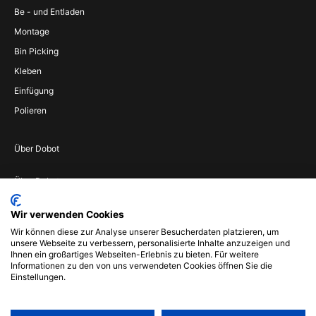
Be - und Entladen
Montage
Bin Picking
Kleben
Einfügung
Polieren
Über Dobot
Über Dobot
Werden Sie
Wir verwenden Cookies
Vertriebspartner
Wir können diese zur Analyse unserer Besucherdaten platzieren, um
Wenden Sie sich an
unsere Webseite zu verbessern, personalisierte Inhalte anzuzeigen und
uns
Ihnen ein großartiges Webseiten-Erlebnis zu bieten. Für weitere
Informationen zu den von uns verwendeten Cookies öffnen Sie die
Impressum
Einstellungen.