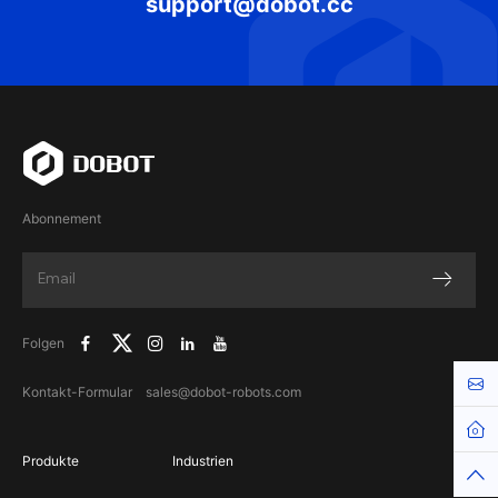
support@dobot.cc
Abonnement
Folgen
Kont
Kontakt-Formular
sales@dobot-robots.com
Produkte
Industrien