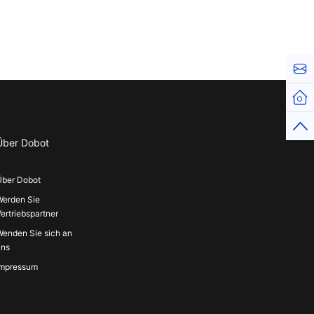
Kont
Über Dobot
Über Dobot
Werden Sie
ertriebspartner
Wenden Sie sich an
uns
Impressum