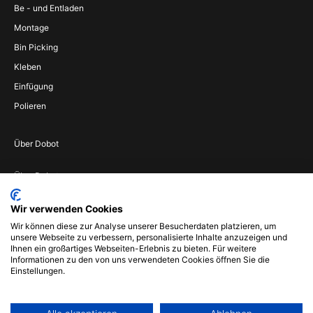
Be - und Entladen
Montage
Bin Picking
Kleben
Einfügung
Polieren
Über Dobot
Über Dobot
Werden Sie
Wir verwenden Cookies
Vertriebspartner
Wir können diese zur Analyse unserer Besucherdaten platzieren, um
Wenden Sie sich an
unsere Webseite zu verbessern, personalisierte Inhalte anzuzeigen und
uns
Ihnen ein großartiges Webseiten-Erlebnis zu bieten. Für weitere
Informationen zu den von uns verwendeten Cookies öffnen Sie die
Impressum
Einstellungen.