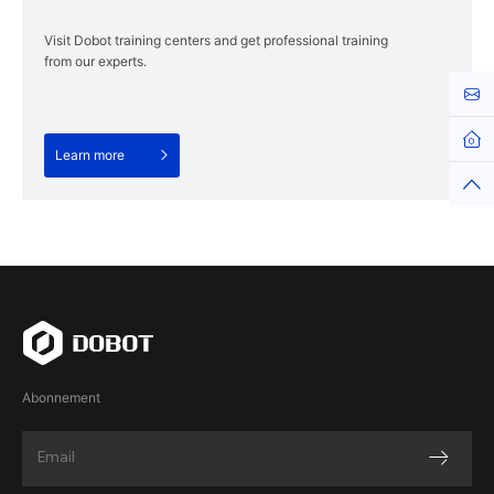
Visit Dobot training centers and get professional training
from our experts.
Kont
Learn more
Abonnement