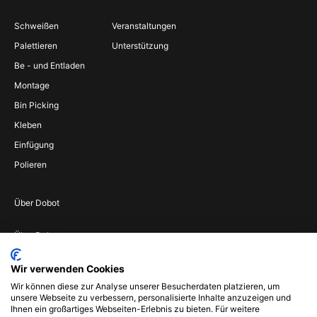
Schweißen
Veranstaltungen
Palettieren
Unterstützung
Be - und Entladen
Montage
Bin Picking
Kleben
Einfügung
Polieren
Über Dobot
Über Dobot
Werden Sie
Wir verwenden Cookies
Vertriebspartner
Wir können diese zur Analyse unserer Besucherdaten platzieren, um
Wenden Sie sich an
unsere Webseite zu verbessern, personalisierte Inhalte anzuzeigen und
uns
Ihnen ein großartiges Webseiten-Erlebnis zu bieten. Für weitere